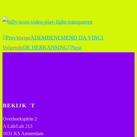
Prev
ADEMBENEMEND DA VINCI
Vorige
DE HERKANSING
Next
Volgende
BEKIJK 'T
Overhoeksplein 2
A Lab/Lab 213
1031 KS Amsterdam