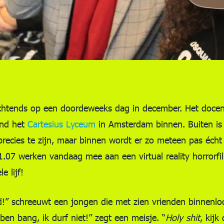
 ochtends op een doordeweeks dag in december. Het doce
end het
Cartesius Lyceum
in Amsterdam binnen. Buiten is 
recies te zijn, maar binnen wordt er zo meteen pas écht
l 1.07 werken vandaag mee aan een virtual reality horrorf
e lijf!
oed!” schreeuwt een jongen die met zien vrienden binnenl
ben bang, ik durf niet!” zegt een meisje. “
Holy shit
, kijk