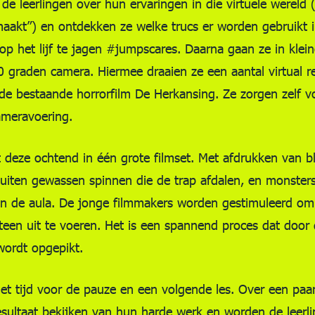
 de leerlingen over hun ervaringen in die virtuele wereld
aakt”) en ontdekken ze welke trucs er worden gebruikt i
p het lijf te jagen #jumpscares. Daarna gaan ze in klein
 graden camera. Hiermee draaien ze een aantal virtual re
de bestaande horrorfilm De Herkansing. Ze zorgen zelf vo
ameravoering.
 deze ochtend in één grote filmset. Met afdrukken van 
luiten gewassen spinnen die de trap afdalen, en monsters
 in de aula. De jonge filmmakers worden gestimuleerd o
een uit te voeren. Het is een spannend proces dat doo
ordt opgepikt.
et tijd voor de pauze en een volgende les. Over een pa
resultaat bekijken van hun harde werk en worden de leerl