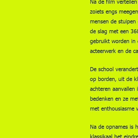
Na de film vertellen
zoiets engs meegem
mensen de stuipen o
de slag met een 360
gebruikt worden in 
acteerwerk en de c
De school verandert
op borden, uit de k
achteren aanvallen
bedenken en ze met
met enthousiasme w
Na de opnames is h
klassikaal het eind