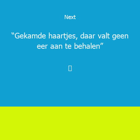
Next
“Gekamde haartjes, daar valt geen
eer aan te behalen”