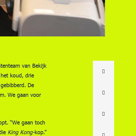
ntenteam van Bekijk
het koud, drie
 gebibberd. De
ilm. We gaan voor
oopt. “We gaan toch
 die
King Kong-
kop.”