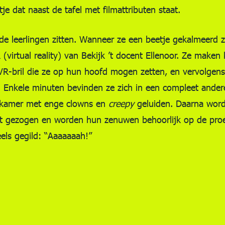
je dat naast de tafel met filmattributen staat.
 leerlingen zitten. Wanneer ze een beetje gekalmeerd zi
 (virtual reality) van Bekijk ’t docent Ellenoor. Ze maken
VR-bril die ze op hun hoofd mogen zetten, en vervolgens
. Enkele minuten bevinden ze zich in een compleet ander
apkamer met enge clowns en
creepy
geluiden. Daarna wor
st gezogen en worden hun zenuwen behoorlijk op de proe
eels gegild: “Aaaaaaah!”