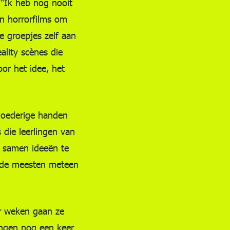
 (“Ik heb nog nooit
n horrorfilms om
e groepjes zelf aan
ality scènes die
or het idee, het
bloederige handen
 die leerlingen van
m samen ideeën te
r de meesten meteen
ar weken gaan ze
ingen nog een keer