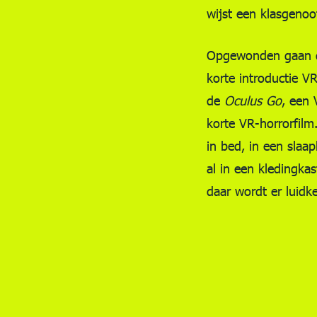
wijst een klasgenoot
Opgewonden gaan de
korte introductie VR
de
Oculus Go
, een 
korte VR-horrorfilm
in bed, in een sla
al in een kledingka
daar wordt er luidk