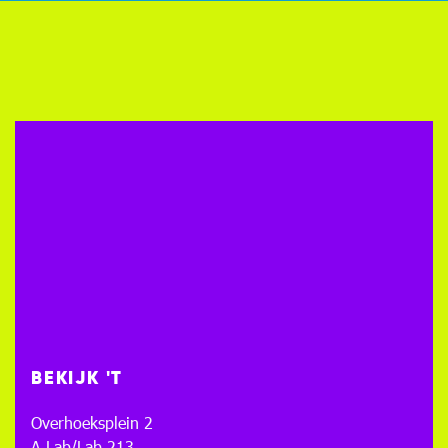
BEKIJK 'T
Overhoeksplein 2
A Lab/Lab 213